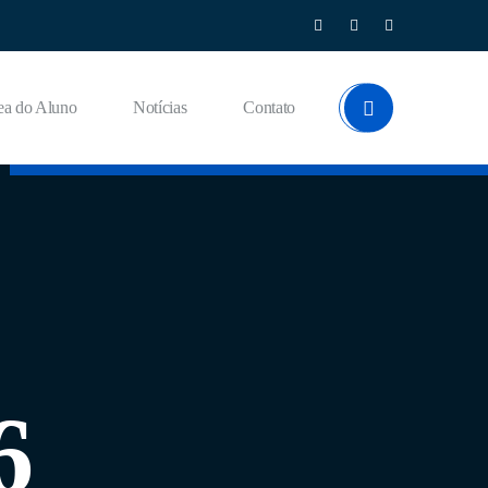
ea do Aluno
Notícias
Contato
6